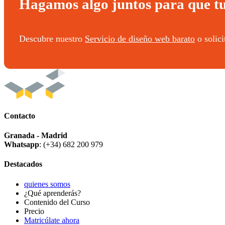
Hagamos algo juntos para que t
Descubre nuestro
Servicio de diseño web barato
o solic
Contacto
Granada - Madrid
Whatsapp
: (+34) 682 200 979
Destacados
quienes somos
¿Qué aprenderás?
Contenido del Curso
Precio
Matricúlate ahora