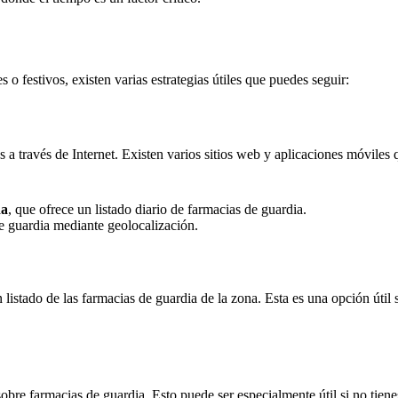
o festivos, existen varias estrategias útiles que puedes seguir:
a través de Internet. Existen varios sitios web y aplicaciones móviles q
da
, que ofrece un listado diario de farmacias de guardia.
e guardia mediante geolocalización.
stado de las farmacias de guardia de la zona. Esta es una opción útil si
obre farmacias de guardia. Esto puede ser especialmente útil si no tie