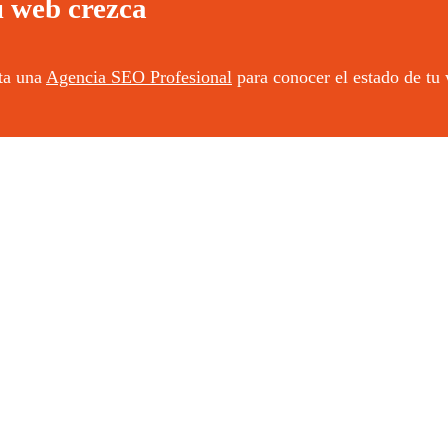
u web crezca
ita una
Agencia SEO Profesional
para conocer el estado de tu